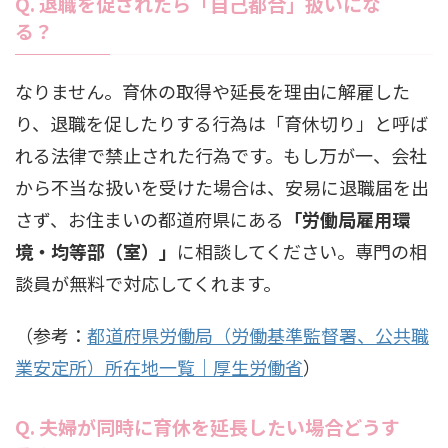
Q. 退職を促されたら「自己都合」扱いにな
る？
なりません。育休の取得や延長を理由に解雇した
り、退職を促したりする行為は「育休切り」と呼ば
れる法律で禁止された行為です。もし万が一、会社
から不当な扱いを受けた場合は、安易に退職届を出
さず、お住まいの都道府県にある
「労働局雇用環
境・均等部（室）」
に相談してください。専門の相
談員が無料で対応してくれます。
（参考：
都道府県労働局（労働基準監督署、公共職
業安定所）所在地一覧｜厚生労働省
）
Q. 夫婦が同時に育休を延長したい場合どうす