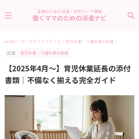
主婦のための派遣・在宅ワーク情報
働くママのための派遣ナビ
HOME
>
ワークライフバランス
>
育児休業・介護休業の制度
>
広告
育児休業・介護休業の制度
【2025年4月〜】育児休業延長の添付
書類｜不備なく揃える完全ガイド