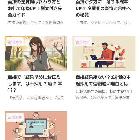
面接の逆質問は終わり方と
面接が夕方に…落ちる確率
お礼で印象UP！例文付き完
UP？ 企業側の事情と合格へ
全ガイド
の秘策
面接の最後にやってくる逆質問タ
「面接、夕方に…これって、もし
イム…。「どんな風に質問を締め
かして落ちるパターン？」 就職
くくればいいの？」「ちゃんとお
活動中の皆さん、面接の時間が夕
礼も言いたいけど、どうすれば好
方以降に設定されて、こんな不安
面接対策
面接対策
印象？」そんな悩みを抱えていま
を感じていませんか？ ネットで
せんか？ 実は、面接の逆質問の
「面接 夕方 落ちる」と検索して
終わり方とお礼は、あなたの合否
しまう気持ち、すごくよくわかり
を左右するかもしれない、とても
ます。 「夕方の面接は不利」な
重要なポイントなんです！この記
んて噂も耳にするし、何だか自信
面接で「結果早めにお伝え
面接結果来ない？2週間の中
事では、面接官に「おっ！」と思
をなくしてしまいますよね。で
します」は不採用？ 嘘？ 本
途採用で連絡遅い理由とは
わせる、効果的な逆質問の締めく
も、ちょっと待ってください！
当？
くり方と、感謝の気持ちが伝わる
夕方からの面接だからといって、
転職活動中の面接、特に中途採用
お礼の言葉を、具体的な例文を交
必ずしも不採用になるわけではあ
の場合、2週間経っても結果が来
「面接後、人事担当者から『結果
えながら徹底解説します。 さら
りません。 この記事では、「面
ないと、「不採用だったのか
早めにお伝えします』と言われた
に、大学職員の面接など、状況別
接 夕方 落ちる」という不安を解
も…」と焦りや不安を感じてしま
けど、これって不採用のサインな
のポイントや、NG行動、そして
消し、夕方以降の面接でも自信を
いますよね。 しかし、実際に
のかな…」 転職活動をしている
面接対策
「最後に一言」を求められた時の
持って内定を掴むための秘訣を ...
は、企業側の事情や選考プロセス
と、面接の最後にこんな風に言わ
...
によって、面接結果の連絡に時間
れて、モヤモヤした気持ちを抱え
がかかるケースは少なくありませ
ることってありますよね。 もし