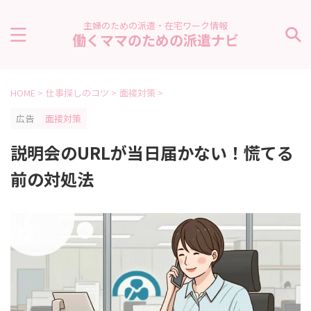
主婦のための派遣・在宅ワーク情報
働くママのための派遣ナビ
HOME
>
仕事探しのコツ
>
面接対策
>
広告
面接対策
説明会のURLが当日届かない！慌てる
前の対処法